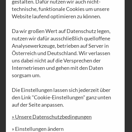
gestalten. Dafür nutzen wir auch nicht-
technische, funktionale Cookies um unsere
Website laufend optimieren zu können.
Nr. 65a | Dezember 2023
Da wir großen Wert auf Datenschutz legen,
Wir sind eine
nutzen wir dafür ausschließlich quelloffene
Menschheitsfamilie
Analysewerkzeuge, betrieben auf Server in
Österreich und Deutschland. Wir verlassen
uns dabei nicht auf die Versprechen der
PDF DOWNLOAD
Internetriesen und gehen mit den Daten
sorgsam um.
Die Einstellungen lassen sich jederzeit über
den Link "Cookie-Einstellungen" ganz unten
auf der Seite anpassen.
» Unsere Datenschutzbedingungen
» Einstellungen ändern