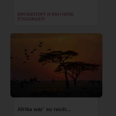
BRENNSTOFF N°65A |
HEINI
STAUDINGER
Afrika wär´ so reich...