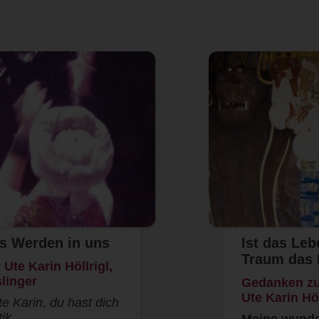
es Werden in uns
Ist das Leb
Traum das
Ute Karin Höllrigl,
slinger
Gedanken zu
Ute Karin Höl
e Karin, du hast dich
stik …
Meine wunde