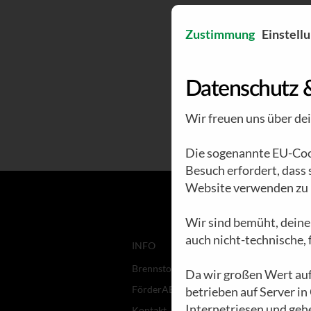
Zustimmung
Einstell
Datenschutz 
Wir freuen uns über de
Die sogenannte EU-Cook
Besuch erfordert, dass
Website verwenden zu 
Wir sind bemüht, deine
auch nicht-technische,
INFO
Brennstoff
Da wir großen Wert auf
FörderABO
betrieben auf Server in
Internetriesen und geh
Kontakt