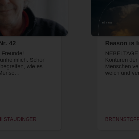
Nr. 42
Reason is li
e Freunde!
NEBELTAGE ha
 unheimlich. Schon
Konturen der
 begreifen, wie es
Menschen verl
n Mensc…
weich und ver
NI STAUDINGER
BRENNSTOFF 