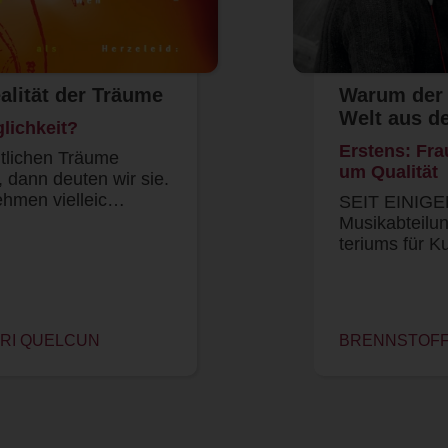
alität der Träume
Warum der B
Welt aus d
glichkeit?
Erstens: Fra
lichen Träume
um Qualität
 dann deuten wir sie.
ehmen vielleic…
SEIT EINIGEN
Musikabteilu
teriums für 
NRI QUELCUN
BRENNSTOFF 