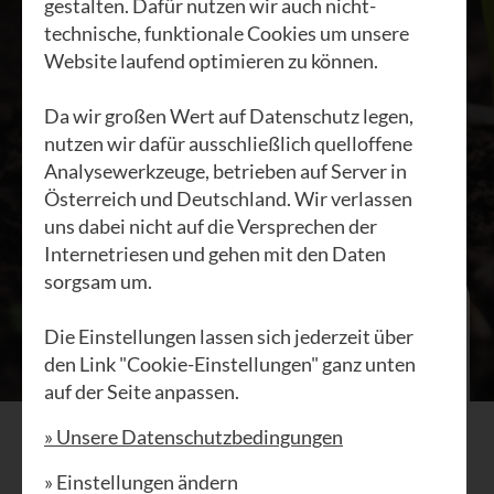
gestalten. Dafür nutzen wir auch nicht-
18.05.2023
technische, funktionale Cookies um unsere
Website laufend optimieren zu können.
Da wir großen Wert auf Datenschutz legen,
nutzen wir dafür ausschließlich quelloffene
Analysewerkzeuge, betrieben auf Server in
Österreich und Deutschland. Wir verlassen
uns dabei nicht auf die Versprechen der
Internetriesen und gehen mit den Daten
sorgsam um.
MANIFEST
Die Einstellungen lassen sich jederzeit über
Regeneration ist möglich
den Link "Cookie-Einstellungen" ganz unten
auf der Seite anpassen.
(aus: "
Die Humusrevolution
")
» Unsere Datenschutzbedingungen
Der Stopp der Klimakrise und die
Regeneration der planetarischen
» Einstellungen ändern