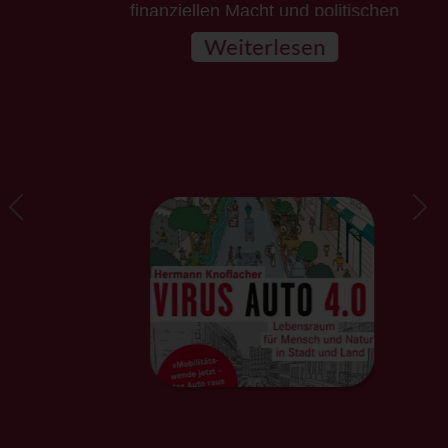
finanziellen Macht und politischen
Einflussnahme darüber hinaus gelungen, die
Weiterlesen
wissenschaftlichen Erkenntnisse über...
Previous
Ne