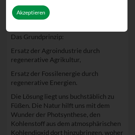
Ökosysteme binnen weniger
Akzeptieren
Jahrzehnte ist möglich – einfacher und
schneller, als die meisten annehmen.
Das Grundprinzip:
Ersatz der Agroindustrie durch
regenerative Agrikultur,
Ersatz der Fossilenergie durch
regenerative Energien.
Die Lösung liegt uns buchstäblich zu
Füßen. Die Natur hilft uns mit dem
Wunder der Photsynthese, den
Kohlenstoff aus dem atmosphärischen
Kohlendioxid dort hinzubringen, woher