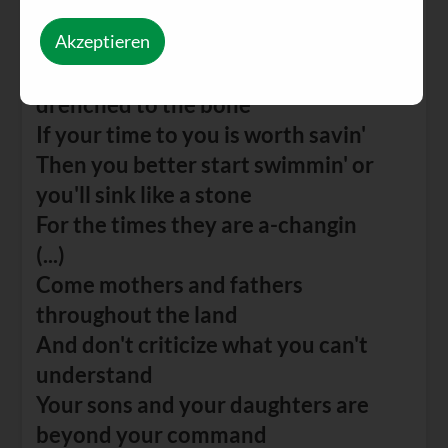
Admit that the waters around you
Akzeptieren
have grown
And accept it that soon you'll be
drenched to the bone
If your time to you is worth savin'
Then you better start swimmin' or
you'll sink like a stone
For the times they are a-changin
(...)
Come mothers and fathers
throughout the land
And don't criticize what you can't
understand
Your sons and your daughters are
beyond your command