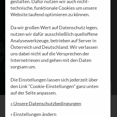
gestalten. Dafür nutzen wir auch nicht-
06.02.2024
technische, funktionale Cookies um unsere
Website laufend optimieren zu können.
Da wir großen Wert auf Datenschutz legen,
nutzen wir dafür ausschließlich quelloffene
Analysewerkzeuge, betrieben auf Server in
Österreich und Deutschland. Wir verlassen
uns dabei nicht auf die Versprechen der
Internetriesen und gehen mit den Daten
sorgsam um.
Die Einstellungen lassen sich jederzeit über
Kommt, kommt, kommt alle her.
den Link "Cookie-Einstellungen" ganz unten
Die Wasser steigen, es steigt auch
auf der Seite anpassen.
das Meer.
» Unsere Datenschutzbedingungen
„Come gather 'round people,
wherever you roam
» Einstellungen ändern