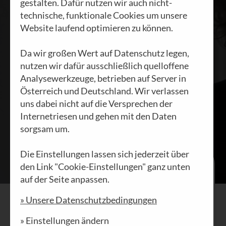
gestalten. Dafür nutzen wir auch nicht-
HEINI STAUDINGER
|
technische, funktionale Cookies um unsere
30.01.2024
Website laufend optimieren zu können.
Da wir großen Wert auf Datenschutz legen,
nutzen wir dafür ausschließlich quelloffene
Analysewerkzeuge, betrieben auf Server in
Österreich und Deutschland. Wir verlassen
uns dabei nicht auf die Versprechen der
Internetriesen und gehen mit den Daten
sorgsam um.
Die Einstellungen lassen sich jederzeit über
Ich kann mir nicht helfen, – für mich ist
den Link "Cookie-Einstellungen" ganz unten
es herzzerreissend, wenn ich erfahre,
auf der Seite anpassen.
dass jedes fünfte Mädchen jeden Tag,
» Unsere Datenschutzbedingungen
mindestens aber jeden zweiten Tag, an
Selbstmord denke. Bei Burschen ist es
» Einstellungen ändern