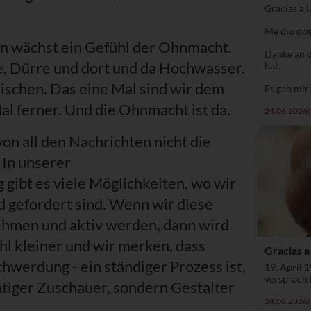
Gracias a 
Me dio dos
en wächst ein Gefühl der Ohnmacht.
Danke an d
re, Dürre und dort und da Hochwasser.
hat.
ischen. Das eine Mal sind wir dem
Es gab mir 
al ferner. Und die Ohnmacht ist da.
24.06.2026
|
on all den Nachrichten nicht die
 In unserer
gibt es viele Möglichkeiten, wo wir
 gefordert sind. Wenn wir diese
hmen und aktiv werden, dann wird
l kleiner und wir merken, dass
Gracias a
werdung - ein ständiger Prozess ist,
19. April 1
versprach 
tiger Zuschauer, sondern Gestalter
24.06.2026
|