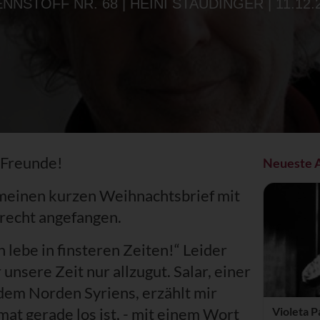
NNSTOFF NR. 68 |
HEINI STAUDINGER
| 11.12.
 Freunde!
Neueste A
 meinen kurzen Weihnachtsbrief mit
Brecht angefangen.
h lebe in finsteren Zeiten!“ Leider
 unsere Zeit nur allzugut. Salar, einer
dem Norden Syriens, erzählt mir
at gerade los ist, - mit einem Wort
Violeta P