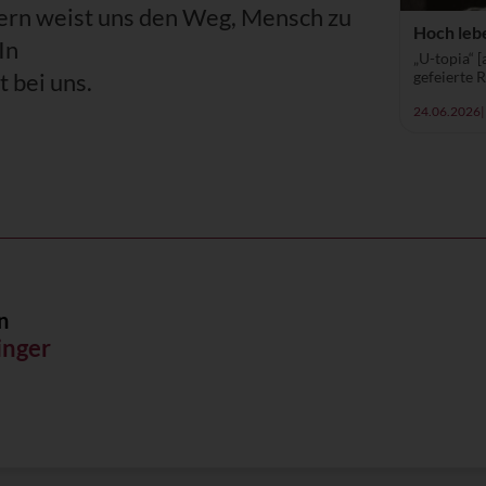
tern weist uns den Weg, Mensch zu
Hoch lebe
In
„U-topia“ [
t bei uns.
gefeierte 
24.06.2026
|
n
inger