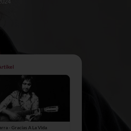
2024
rtikel
arra - Gracias A La Vida