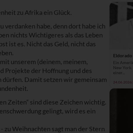
nheit zu Afrika ein Glück.
el zu verdanken habe, denn dort habe ich
eben nichts Wichtigeres als das Leben
bst ist es. Nicht das Geld, nicht das
eben.
Eldorado
ika mit unserem (deinem, meinem,
Ein Amerik
New York. 
 Projekte der Hoffnung und des
einer...
n dürfen. Damit setzen wir gemeinsam
24.06.2026
|
undenheit.
en Zeiten“ sind diese Zeichen wichtig.
schwerdung gelingt, wird es ein
, - zu Weihnachten sagt man der Stern