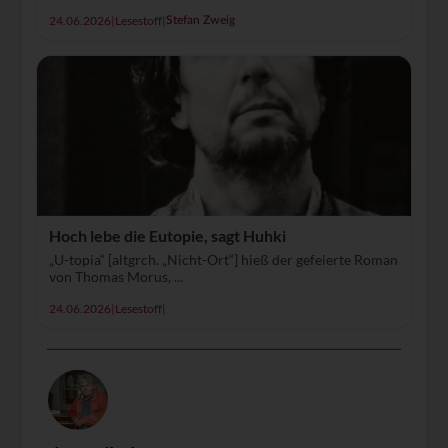
24.06.2026
|
Lesestoff
|
Stefan Zweig
Hoch lebe die Eutopie, sagt Huhki
„U-topia“ [altgrch. „Nicht-Ort“] hieß der gefeierte Roman
von Thomas Morus, ...
24.06.2026
|
Lesestoff
|