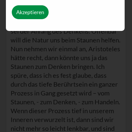
die Pflanze, von der dieser Samen
Akzeptieren
stammt, die „gewöhnliche“ Waldrebe.
Aristoteles sagte einmal, das Staunen
sei der Anfang des Denkens. Offenbar
will die Natur uns beim Staunen helfen.
Nun nehmen wir einmal an, Aristoteles
hätte recht, dann könnte uns ja das
Staunen zum Denken bringen. Ich
spüre, dass ich es fest glaube, dass
durch das tiefe Berührtsein ein ganzer
Prozess in Gang gesetzt wird – vom
Staunen, - zum Denken, - zum Handeln.
Wenn dieser Prozess tief in unserem
Inneren verwurzelt ist, dann sind wir
nicht mehr so leicht lenkbar, und sind