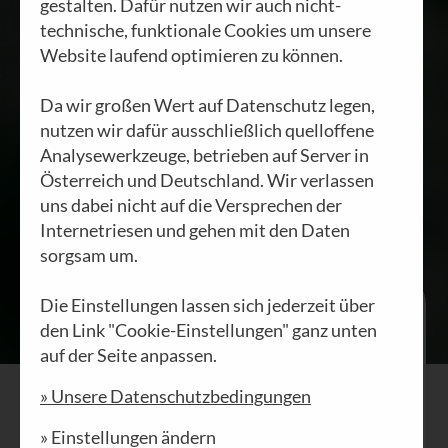
gestalten. Dafür nutzen wir auch nicht-
HEINI STAUDINGER
|
technische, funktionale Cookies um unsere
23.01.2024
Website laufend optimieren zu können.
Da wir großen Wert auf Datenschutz legen,
nutzen wir dafür ausschließlich quelloffene
Analysewerkzeuge, betrieben auf Server in
Österreich und Deutschland. Wir verlassen
uns dabei nicht auf die Versprechen der
Internetriesen und gehen mit den Daten
sorgsam um.
In jedem Samen steckt ein irres
Die Einstellungen lassen sich jederzeit über
Potential
den Link "Cookie-Einstellungen" ganz unten
auf der Seite anpassen.
Schau dir dieses Bild einmal genauer
an. Welch unfassbarer Zauber?
» Unsere Datenschutzbedingungen
Wunderbar, - und wie zum Hohn heißt
» Einstellungen ändern