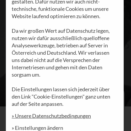
gestalten. Dafür nutzen wir auch nicht-
HEINI STAUDINGER
|
technische, funktionale Cookies um unsere
30.01.2024
Website laufend optimieren zu können.
Da wir großen Wert auf Datenschutz legen,
nutzen wir dafür ausschließlich quelloffene
Analysewerkzeuge, betrieben auf Server in
Österreich und Deutschland. Wir verlassen
uns dabei nicht auf die Versprechen der
Internetriesen und gehen mit den Daten
sorgsam um.
Die Einstellungen lassen sich jederzeit über
Wenn es nur noch einen Weg gibt –
den Link "Cookie-Einstellungen" ganz unten
wohin führt er?
auf der Seite anpassen.
Die Meister der Propaganda, von ihrem
» Unsere Datenschutzbedingungen
Erfinder, dem PR-Experten Edward
» Einstellungen ändern