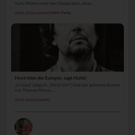
York. Mitten unter den Desperados, einer...
24.06.2026
|
Lesestoff
|
Stefan Zweig
Hoch lebe die Eutopie, sagt Huhki
„U-topia“ [altgrch. „Nicht-Ort“] hieß der gefeierte Roman
von Thomas Morus, ...
24.06.2026
|
Lesestoff
|