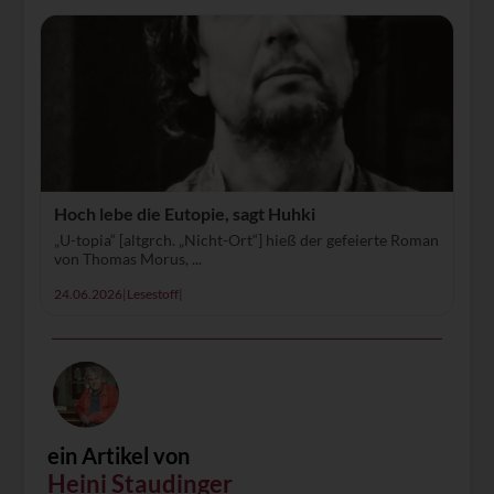
Hoch lebe die Eutopie, sagt Huhki
„U-topia“ [altgrch. „Nicht-Ort“] hieß der gefeierte Roman
von Thomas Morus, ...
24.06.2026
|
Lesestoff
|
ein Artikel von
Heini Staudinger