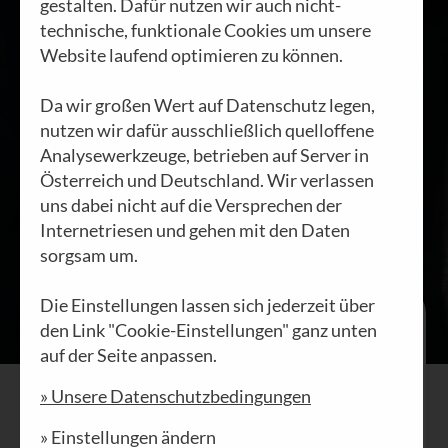
gestalten. Dafür nutzen wir auch nicht-
30.01.2024
technische, funktionale Cookies um unsere
Website laufend optimieren zu können.
Da wir großen Wert auf Datenschutz legen,
nutzen wir dafür ausschließlich quelloffene
Analysewerkzeuge, betrieben auf Server in
Österreich und Deutschland. Wir verlassen
uns dabei nicht auf die Versprechen der
Internetriesen und gehen mit den Daten
sorgsam um.
Die Einstellungen lassen sich jederzeit über
für mutigen „Gebrauch“ der
den Link "Cookie-Einstellungen" ganz unten
Meinungsfreiheit.
auf der Seite anpassen.
Am Morgen vom 8. Oktober 2021 rief
» Unsere Datenschutzbedingungen
er seine Mutter an und sagte: „Mama,
» Einstellungen ändern
wir haben den Nobelpreis“. Die Mama