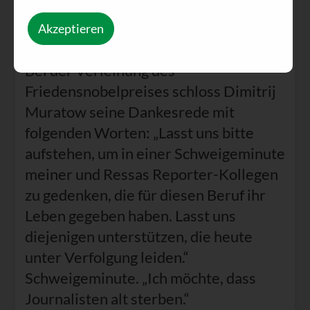
antwortete: „это мило“ [eto milo] – auf
Akzeptieren
Deutsch: „Subba“.
Bei der Verleihung des
Friedensnobelpreises schloss Dimitrij
Muratow seine Dankesrede mit
folgenden Worten: „Lasst uns bitte
aufstehen, um in einer Schweigeminute
meiner und Ressas Reporter-Kollegen
zu gedenken, die für diesen Beruf ihr
Leben gegeben haben. Lasst uns
diejenigen unterstützen, die heute
unter Verfolgung leiden.“
Schweigeminute. „Ich möchte, dass
Journalisten alt sterben.“