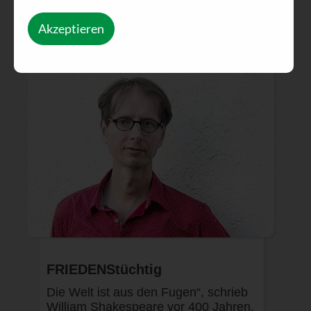
Akzeptieren
FRIEDENStüchtig
Die Welt ist aus den Fugen“, schrieb
William Shakespeare vor 400 Jahren,