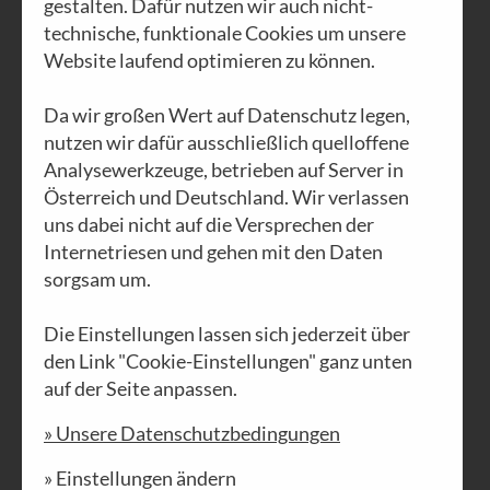
gestalten. Dafür nutzen wir auch nicht-
technische, funktionale Cookies um unsere
Website laufend optimieren zu können.
Da wir großen Wert auf Datenschutz legen,
Nr. 71 | Oktober 2025
nutzen wir dafür ausschließlich quelloffene
FRIEDENStüchtig
Analysewerkzeuge, betrieben auf Server in
Österreich und Deutschland. Wir verlassen
PDF DOWNLOAD
ZUR ONLINE AUSGABE
uns dabei nicht auf die Versprechen der
Internetriesen und gehen mit den Daten
sorgsam um.
Die Einstellungen lassen sich jederzeit über
den Link "Cookie-Einstellungen" ganz unten
auf der Seite anpassen.
» Unsere Datenschutzbedingungen
» Einstellungen ändern